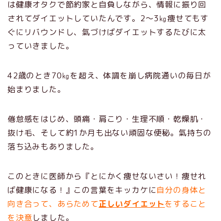
は健康オタクで節約家と自負しながら、情報に振り回
されてダイエットしていたんです。2～3㎏痩せてもす
ぐにリバウンドし、氣づけばダイエットするたびに太
っていきました。
42歳のとき70㎏を超え、体調を崩し病院通いの毎日が
始まりました。
倦怠感をはじめ、頭痛・肩こり・生理不順・乾燥肌・
抜け毛、そして約1か月も出ない頑固な便秘。氣持ちの
落ち込みもありました。
このときに医師から『とにかく痩せないさい！痩せれ
ば健康になる！』この言葉をキッカケに
自分の身体と
向き合って、あらためて
正しいダイエット
をすること
を決意
しました。