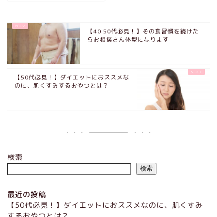
【40.50代必見！】その食習慣を続けた
らお相撲さん体型になります
【50代必見！】ダイエットにおススメな
のに、肌くすみするおやつとは？
ホーム
検索
プロフィール
検索
最近の投稿
メニュー＆料金
【50代必見！】ダイエットにおススメなのに、肌くすみ
するおやつとは？