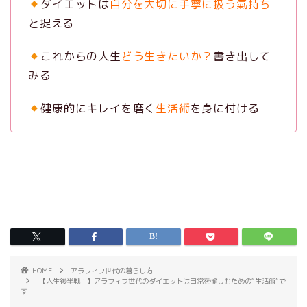
ダイエットは
自分を大切に手寧に扱う氣持ち
と捉える
これからの人生
どう生きたいか？
書き出して
みる
健康的にキレイを磨く
生活術
を身に付ける
HOME
アラフィフ世代の暮らし方
【人生後半戦！】アラフィフ世代のダイエットは日常を愉しむための“生活術”で
す