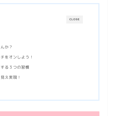
CLOSE
！
せんか？
ッチをオンしよう！
化する３つの習慣
若見え実現！